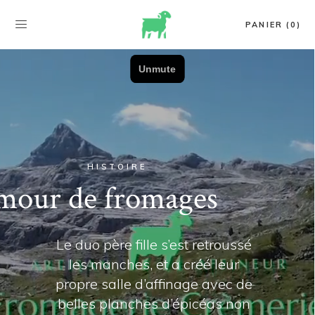
PANIER (0)
HISTOIRE
mour de fromages
Le duo père fille s’est retroussé
les manches, et a créé leur
propre salle d’affinage avec de
belles planches d’épicéas non