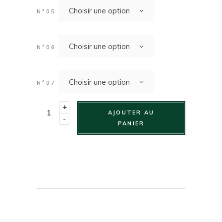
Choisir une option
N°05
Choisir une option
N°06
Choisir une option
N°07
10-12 p. sur-mesure - 60 € quantity
+
AJOUTER AU
-
PANIER