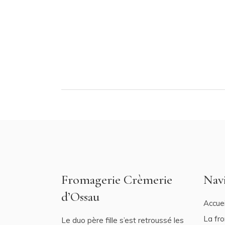
Fromagerie Crèmerie
Nav
d’Ossau
Accuei
La fr
Le duo père fille s’est retroussé les