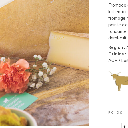
Fromage d
lait entie
fromage r
pointe d’
fondante 
demi-cuit.
Région :
A
Origine :
AOP / Lait
POIDS
+