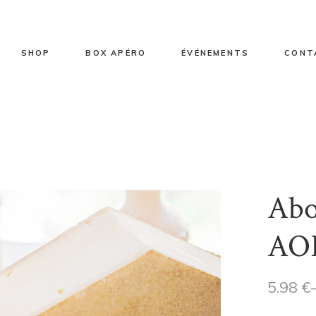
ts de vente
Sélection fromages
Box apéro 2/3 personnes
Entreprise
toire
Sélection fromages vache
Box apéro 4/5 personnes
Particulier
SHOP
BOX APÉRO
ÉVÉNEMENTS
CONT
Sélection fromages brebis
Sélection fromages chèvre
Sélection fromages mixte
 vente
Sélection fromages
Box apéro 2/3 personnes
Entreprise
Sélection plateaux
Sélection fromages vache
Box apéro 4/5 personnes
Particulier
Sélection fromages brebis
Abo
Sélection fromages chèvre
Sélection fromages mixte
AO
Sélection plateaux
5.98
€