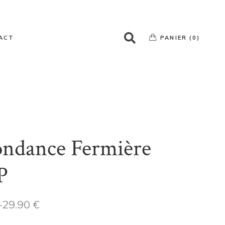
Votre panier est vide
ACT
PANIER (0)
Votre panier est vide
ndance Fermière
P
–
29.90
€