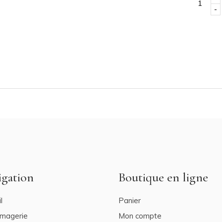
-
igation
Boutique en ligne
l
Panier
omagerie
Mon compte