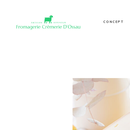
Nos poin
Notre his
CONCEPT
Valeurs
Qualité
Journal
Nos points de
Galerie
Notre histoire
Valeurs
Qualité
Journal
Galerie