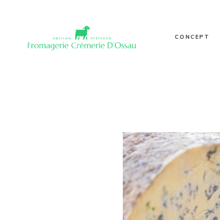
Nos poin
Notre his
CONCEPT
Valeurs
Qualité
Journal
Nos points de
Galerie
Notre histoire
Valeurs
Qualité
Journal
Galerie