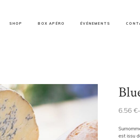
ts de vente
Sélection fromages
Box apéro 2/3 personnes
Entreprise
toire
Sélection fromages vache
Box apéro 4/5 personnes
Particulier
SHOP
BOX APÉRO
ÉVÉNEMENTS
CONT
Sélection fromages brebis
Sélection fromages chèvre
Sélection fromages mixte
 vente
Sélection fromages
Box apéro 2/3 personnes
Entreprise
Sélection plateaux
Sélection fromages vache
Box apéro 4/5 personnes
Particulier
Sélection fromages brebis
Blue
Sélection fromages chèvre
Sélection fromages mixte
Sélection plateaux
6.56
€
Surnommé 
est issu d