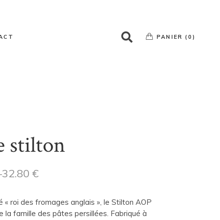
Votre panier est vide
ACT
PANIER (0)
Votre panier est vide
 stilton
–
32.80
€
« roi des fromages anglais », le Stilton AOP
e la famille des pâtes persillées. Fabriqué à