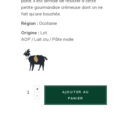
plate, il est difficile de résister à cette
petite gourmandise crémeuse dont on ne
fait qu’une bouchée.
Région :
Occitanie
Origine :
Lot
AOP / Lait cru / Pâte molle
+
AJOUTER AU
-
PANIER