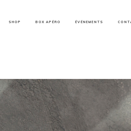
ts de vente
Sélection fromages
Box apéro 2/3 personnes
Entreprise
toire
Sélection fromages vache
Box apéro 4/5 personnes
Particulier
SHOP
BOX APÉRO
ÉVÉNEMENTS
CONT
Sélection fromages brebis
Sélection fromages chèvre
Sélection fromages mixte
 vente
Sélection fromages
Box apéro 2/3 personnes
Entreprise
Sélection plateaux
Sélection fromages vache
Box apéro 4/5 personnes
Particulier
Sélection fromages brebis
Sélection fromages chèvre
Sélection fromages mixte
Sélection plateaux