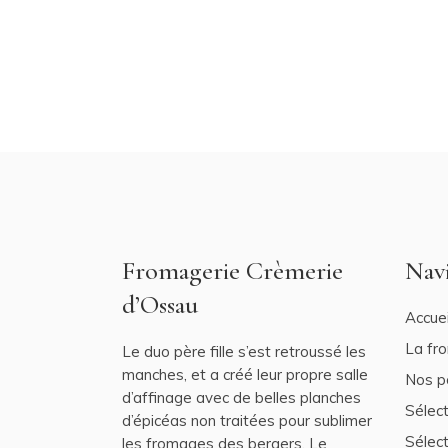
Fromagerie Crèmerie
Nav
d’Ossau
Accuei
La fr
Le duo père fille s’est retroussé les
manches, et a créé leur propre salle
Nos p
d’affinage avec de belles planches
Sélec
d’épicéas non traitées pour sublimer
Sélect
les fromages des bergers. Le