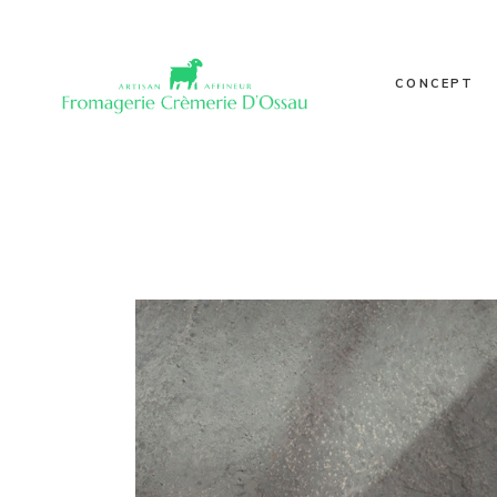
Nos poin
Notre his
CONCEPT
Valeurs
Qualité
Journal
Nos points de
Galerie
Notre histoire
Valeurs
Qualité
Journal
Galerie