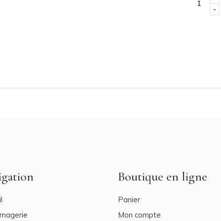
-
igation
Boutique en ligne
l
Panier
omagerie
Mon compte