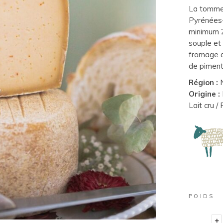
La tommet
Pyrénées- 
minimum 2 
souple et
fromage d
de piment
Région :
N
Origine :
Lait cru /
POIDS
+