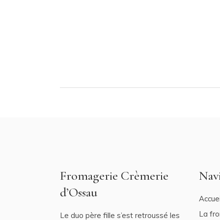
Fromagerie Crèmerie
Nav
d’Ossau
Accuei
La fr
Le duo père fille s’est retroussé les