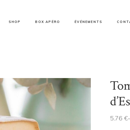
ts de vente
Sélection fromages
Box apéro 2/3 personnes
Entreprise
toire
Sélection fromages vache
Box apéro 4/5 personnes
Particulier
SHOP
BOX APÉRO
ÉVÉNEMENTS
CONT
Sélection fromages brebis
Sélection fromages chèvre
Sélection fromages mixte
 vente
Sélection fromages
Box apéro 2/3 personnes
Entreprise
Sélection plateaux
Sélection fromages vache
Box apéro 4/5 personnes
Particulier
Sélection fromages brebis
Tom
Sélection fromages chèvre
Sélection fromages mixte
d’Es
Sélection plateaux
5.76
€