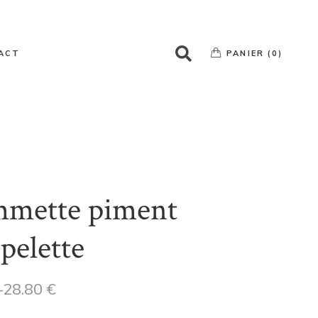
Votre panier est vide
ACT
PANIER (0)
Votre panier est vide
mette piment
pelette
–
28.80
€