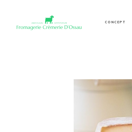
Nos poin
Notre his
CONCEPT
Valeurs
Qualité
Journal
Nos points de
Galerie
Notre histoire
Valeurs
Qualité
Journal
Galerie